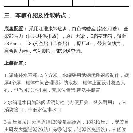
三、
车辆介绍及性能特点：
底盘配置：
采用江淮康铃底盘，白色驾驶室
(颜色可选)，全
柴95马力（国六环保排放），原厂大梁， 5档变速箱，轴距
2850
mm
，
185真空胎（带备胎），原厂
abs
，带方向助力，
离合助力器，气刹制动，带冷暖空调。
上装配置：
1.
罐体装水容积
2.5立方米，水罐采用武钢优质钢板制作，壁
厚4个厚，罐体中间合理设计防浪板，罐体上面设计检查人
孔，也当可加水孔用，带水位量管,带洗手装置
2
.
水箱进水口为球阀式消防栓（方便开关，经久耐用），带
消防接口，带低水位排水口
3
.
高压泵采用天津通洁
130流量高压泵，18兆帕压力，安装自
主研发大型过滤器(防止杂质进泵，过滤器免拆洗)，带低位