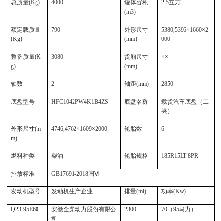
总质量(Kg)
4000
罐体容积
2.5立方
(m3)
额定载质量
790
外形尺寸
5380,5396×1660×2
(Kg)
(mm)
000
整备质量(K
3080
货厢尺寸
××
g)
(mm)
轴数
2
轴距(mm)
2850
底盘型号
HFC1042PW4K1B4ZS
底盘名称
载货汽车底盘（二
类）
外形尺寸(m
4746,4762×1609×2000
轮胎数
6
m)
燃料种类
柴油
轮胎规格
185R15LT 8PR
排放标准
GB17691-2018国Ⅵ
发动机型号
发动机生产企业
排量(ml)
功率(Kw)
Q23-95E60
安徽全柴动力股份有限公
2300
70（95马力）
司