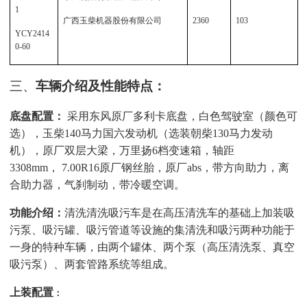
1
广西玉柴机器股份有限公司
2360
103
YCY2414
0-60
三、
车辆介绍及性能特点：
底盘配置：
采用东风原厂多利卡底盘，白色驾驶室（颜色可
选），玉柴
140马力国六发动机（选装朝柴130马力发动
机），原厂双层大梁，万里扬6档变速箱，轴距
3308mm
，
7.00R16
原厂钢丝胎，原厂
abs
，带方向助力，离
合助力器，气刹制动，带冷暖空调。
功能介绍：
清洗清洗吸污车是在高压清洗车的基础上加装吸
污泵、吸污罐、吸污管道等设施的集清洗和吸污两种功能于
一身的特种车辆，由两个罐体、两个泵（高压清洗泵、真空
吸污泵）、两套管路系统等组成。
上装配置
：