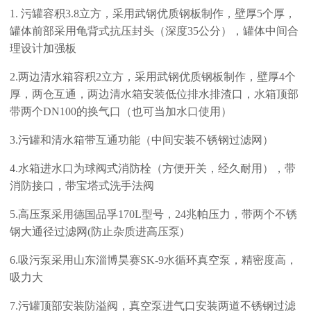
1.
污罐容积
3.8立方，采用武钢优质钢板制作，壁厚
5
个厚，
罐体前部采用龟背式抗压封头（深度
35
公分），罐体中间合
理设计加强板
2.
两边清水箱容积
2立方，采用武钢优质钢板制作，壁厚
4
个
厚，两仓互通，两边清水箱安装低位排水排渣口，水箱顶部
带两个
DN
100
的换气口（也可当加水口使用）
3.污罐和清水箱带互通功能（中间安装不锈钢过滤网）
4
.
水箱进水口为球阀式消防栓（方便开关，经久耐用），带
消防接口，带宝塔式洗手法阀
5
.
高压泵采用德国品孚
170L
型号，
24
兆帕压力，带两个不锈
钢大通径过滤网
(防止杂质进高压泵)
6
.
吸污泵采用山东淄博昊赛
SK-9
水循环真空泵，精密度高，
吸力大
7
.
污罐顶部安装防溢阀，真空泵进气口安装两道不锈钢过滤