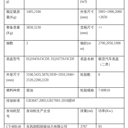
g)
(m3)
额定载质
1495,
2100
外形尺寸
5995×1990,2090
量(Kg)
(mm)
×2650
整备质量
3850,5230
货厢尺寸
××
(Kg)
(mm)
轴数
2
轴距(m
2700,2950,3308
m)
底盘型号
EQ1045SJ3CDF, EQ1075SJ3CDF
底盘名称
载货汽车底盘
（二类）
外形尺寸
5100,5435,5870,5939×1910,1940×
轮胎数
6
(mm)
2120,2200,2220
燃料种类
柴油
轮胎规格
7.00R16
排放标准
GB3847-2005,GB17691-2018国Ⅵ
发动机型
发动机生产企业
排量(ml)
功率(Kw)
号
CY4BK46
东风朝阳朝柴动力有限公司
3707
95