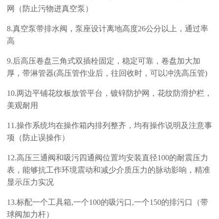
网（防止污物进真空泵）
8
.
真空泵带排水阀，泵座设计离地高度
26
公分以上，通过率
高
9
.
后高压卷盘三角式双插栓固定，稳定可靠，卷盘加大加
厚，带淋管器
(高压管作业后，往回收时，可以冲洗高压管)
10
.
两边平铺花纹板放管平台，镀锌防护网，花纹防滑护栏，
美观耐用
1
1
.
操作系统均在操作箱内排列整齐，均有操作说明及注意事
项（防止误操作）
1
2
.
高压三通阀和吸污四通阀位置均安装直径
100
的耐震压力
表，能够抗工作环境震动和减少介质压力的脉动影响，精准
显示压力实况
1
3
.
标配一个工具箱
,
一个
100
的吸污口
,
一个
1
5
0
的排污口（带
球阀加力杆）