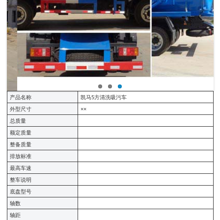
产品名称
凯马5方清洗吸污车
外型尺寸
××
总质量
额定质量
整备质量
排放标准
最高车速
整车说明
底盘型号
轴数
轴距