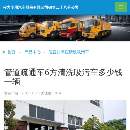
导航
程力专用汽车股份有限公司销售二十八分公司
首页
产品中心
便宜的高压清洗吸污车
管道疏通车6方清洗吸污车多少钱
一辆
发布日期：2019-01-11 关注度：
814