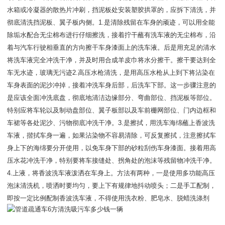
水箱或冷凝器的散热片冲刷，挡泥板处安装塑胶拱罩的，应拆下清洗，并
彻底清洗挡泥板、翼子板内侧。1.是清除残留在车身的顽迹，可以用全能
除垢水配合无尘棉布进行仔细擦洗，接着拧干蘸有洗车液的无尘棉布，沿
着与汽车行驶相垂直的方向擦干车身漆面上的洗车液。后是用充足的清水
将洗车液完全冲洗干净，并及时用合成羊皮巾将水分擦干。擦干要达到全
车无水迹，玻璃无污迹2.高压水枪清洗，是用高压水枪从上到下将沾染在
车身表面的泥沙冲掉，接着冲洗车身后部，后洗车下部。这一步骤注意的
是应该全面冲洗底盘，彻底地清洁边缘部分、弯曲部位、挡泥板等部位。
特别应将车轮以及制动盘部位、翼子板部以及车前栅网部位、门内边框和
车裙等各处泥沙、污物彻底冲洗干净。3.是擦拭，用洗车海绵蘸上香波洗
车液，揩拭车身一遍，如果沾染物不容易清除，可反复擦拭，注意擦拭车
身上下的海绵要分开使用，以免车身下部的砂粒刮伤车身漆面。接着用高
压水花冲洗干净，特别要将车接缝处、拐角处的泡沫等残留物冲洗干净。
4.上液，将香波洗车液泼洒在车身上。方法有两种，一是使用多功能高压
泡沫清洗机，喷洒时要均匀，要上下有规律地抖动喷头；二是手工配制，
即按一定比例配制香波洗车液，不得使用洗衣粉、肥皂水、脱蜡洗涤剂