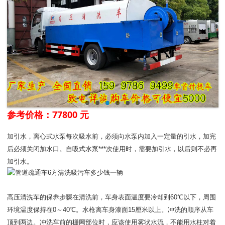
参考价格：77800 元
加引水，离心式水泵每次吸水前，必须向水泵内加入一定量的引水，加完
后必须关闭加水口。自吸式水泵***次使用时，需要加引水，以后则不必再
加引水。
高压清洗车的保养步骤在清洗前，车身表面温度要冷却到60℃以下，周围
环境温度保持在0～40℃。水枪离车身漆面15厘米以上。冲洗的顺序从车
顶到两边。冲洗车前的栅网部位时，应该使用雾状水流，不能用水柱对着