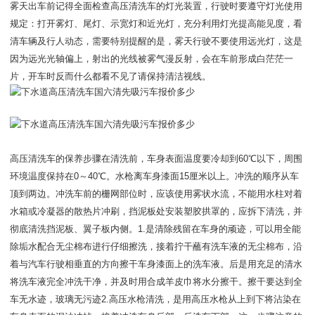
雾天出车前记得全面检查高压清洗车的灯光装置，行驶时要遵守灯光使用
规定：打开雾灯、尾灯、示宽灯和近光灯，充分利用灯光提高能见度，看
清车辆及行人动态，需要特别提醒的是，雾天行驶不要使用远光灯，这是
因为远光光轴偏上，射出的光线被雾气漫反射，会在车前形成白茫茫一
片，开车时反而什么都看不见了请保持清洁视线。
高压清洗车的保养步骤在清洗前，车身表面温度要冷却到60℃以下，周围
环境温度保持在0～40℃。水枪离车身漆面15厘米以上。冲洗的顺序从车
顶到两边。冲洗车前的栅网部位时，应该使用雾状水流，不能用水柱对着
水箱或冷凝器的散热片冲刷，挡泥板处安装塑胶拱罩的，应拆下清洗，并
彻底清洗挡泥板、翼子板内侧。1.是清除残留在车身的顽迹，可以用全能
除垢水配合无尘棉布进行仔细擦洗，接着拧干蘸有洗车液的无尘棉布，沿
着与汽车行驶相垂直的方向擦干车身漆面上的洗车液。后是用充足的清水
将洗车液完全冲洗干净，并及时用合成羊皮巾将水分擦干。擦干要达到全
车无水迹，玻璃无污迹2.高压水枪清洗，是用高压水枪从上到下将沾染在