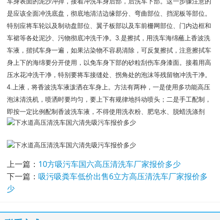
车身表面的泥沙冲掉，接着冲洗车身后部，后洗车下部。这一步骤注意的
是应该全面冲洗底盘，彻底地清洁边缘部分、弯曲部位、挡泥板等部位。
特别应将车轮以及制动盘部位、翼子板部以及车前栅网部位、门内边框和
车裙等各处泥沙、污物彻底冲洗干净。3.是擦拭，用洗车海绵蘸上香波洗
车液，揩拭车身一遍，如果沾染物不容易清除，可反复擦拭，注意擦拭车
身上下的海绵要分开使用，以免车身下部的砂粒刮伤车身漆面。接着用高
压水花冲洗干净，特别要将车接缝处、拐角处的泡沫等残留物冲洗干净。
4.上液，将香波洗车液泼洒在车身上。方法有两种，一是使用多功能高压
泡沫清洗机，喷洒时要均匀，要上下有规律地抖动喷头；二是手工配制，
即按一定比例配制香波洗车液，不得使用洗衣粉、肥皂水、脱蜡洗涤剂
上一篇：
10方吸污车国六高压清洗车厂家报价多少
下一篇：
吸污吸粪车低价出售6立方高压清洗车厂家报价多
少