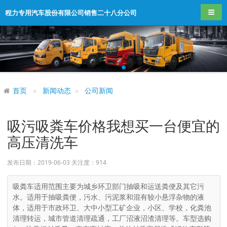
导航
程力专用汽车股份有限公司销售二十八分公司
首页
新闻动态
公司新闻
吸污吸粪车价格我想买一台便宜的
高压清洗车
发布日期：2019-06-03 关注度：
914
吸粪车适用范围主要为城乡环卫部门抽吸和运送粪便及其它污
水。适用于抽吸粪便，污水、污泥浆和混有较小悬浮杂物的液
体，适用于市政环卫、大中小型工矿企业，小区、学校，化粪池
清理转运，城市管道清理疏通，工厂沼液沼渣清理等。车型选购