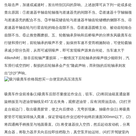
生敲击声，加速或减速时，发出特别沉闷的异响。上述故障可从下列一处或多处
查出原因：①差速器半轴齿轮轴颈与差速器壳的间隙不当。②差速器十字轴轴颈
与差速器壳的配合不当。③半轴花键齿轮与差速器半轴齿轮键槽的侧隙不当。④
差速器半轴齿轮与行星齿轮的啮合齿隙不当。⑤差速器圆锥主动、被动齿轮啮合
齿隙不当。⑥止推垫圈磨损。五、轮毂轴承异响和后桥噪声的分辨东风吸粪车在
行驶和滑行时，前轮轴承的噪声不变，如保持车速不变而稍施制动，可使轮载轴
承减少部分负荷，从而可减弱噪声，即可发现噪声源来自何处。当车速大于
48km/h时，除非后轮轴严重损坏，一般情况下后轮轴承的噪声很少能听到，汽
车滑行或空挡时，裂损的后轮轴承会产生“隆卤声响，而剥蚀的后轮轴承则发
出“沙沙”声响。
吸粪车作业前准备(1)吸粪车后部尽量接近作业点，驻车。(2)将回油箱直通旋塞
旋柄扳至与进油管轴线呈45°左右夹角，观察进油管，应有润滑油流动。(3)打开
走台箱边门，取出吸粪胶管，使之向后摆动，无弯折现象。抽吸作业(1).将吸粪
胶管尽可能深得抽入粪液，保证管端在作业过程中始终距液面300mm以下。(2).
将四通阀手柄推至与地面垂直。(3).将变速器挂入空挡，然后起动发动机，分离
离合器，将取力器开关向后拉即挂档取力，真空泵开始运转。(4)打开驾驶室内