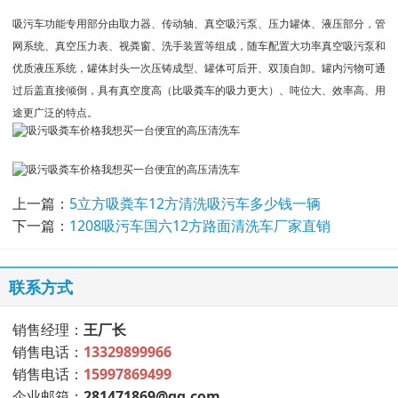
吸污车功能专用部分由取力器、传动轴、真空吸污泵、压力罐体、液压部分，管
网系统、真空压力表、视粪窗、洗手装置等组成，随车配置大功率真空吸污泵和
优质液压系统，罐体封头一次压铸成型、罐体可后开、双顶自卸。罐内污物可通
过后盖直接倾倒，具有真空度高（比吸粪车的吸力更大）、吨位大、效率高、用
途更广泛的特点。
上一篇：
5立方吸粪车12方清洗吸污车多少钱一辆
下一篇：
1208吸污车国六12方路面清洗车厂家直销
联系方式
销售经理：
王厂长
销售电话：
13329899966
销售电话：
15997869499
企业邮箱：
281471869@qq.com