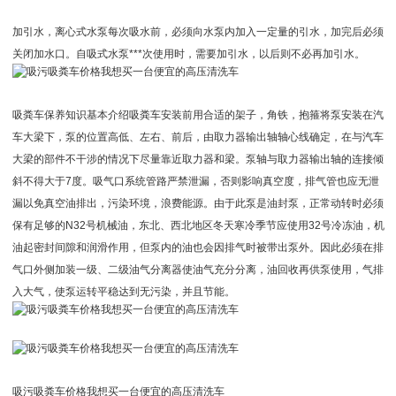
加引水，离心式水泵每次吸水前，必须向水泵内加入一定量的引水，加完后必须
关闭加水口。自吸式水泵***次使用时，需要加引水，以后则不必再加引水。
吸粪车保养知识基本介绍吸粪车安装前用合适的架子，角铁，抱箍将泵安装在汽
车大梁下，泵的位置高低、左右、前后，由取力器输出轴轴心线确定，在与汽车
大梁的部件不干涉的情况下尽量靠近取力器和梁。泵轴与取力器输出轴的连接倾
斜不得大于7度。吸气口系统管路严禁泄漏，否则影响真空度，排气管也应无泄
漏以免真空油排出，污染环境，浪费能源。由于此泵是油封泵，正常动转时必须
保有足够的N32号机械油，东北、西北地区冬天寒冷季节应使用32号冷冻油，机
油起密封间隙和润滑作用，但泵内的油也会因排气时被带出泵外。因此必须在排
气口外侧加装一级、二级油气分离器使油气充分分离，油回收再供泵使用，气排
入大气，使泵运转平稳达到无污染，并且节能。
吸污吸粪车价格我想买一台便宜的高压清洗车