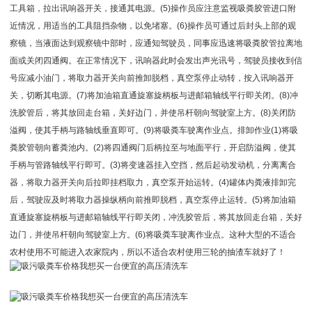
工具箱，拉出讯响器开关，接通其电源。(5)操作员应注意监视吸粪胶管进口附
近情况，用适当的工具阻挡杂物，以免堵塞。(6)操作员可通过后封头上部的观
察镜，当液面达到观察镜中部时，应通知驾驶员，同事应迅速将吸粪胶管拉离地
面或关闭四通阀。在正常情况下，讯响器此时会发出声光讯号，驾驶员接收到信
号应减小油门，将取力器开关向前推卸脱档，真空泵停止动转，按入讯响器开
关，切断其电源。(7)将加油箱直通旋塞旋柄板与进邮箱轴线平行即关闭。(8)冲
洗胶管后，将其放回走台箱，关好边门，并使吊杆朝向驾驶室上方。(8)关闭防
溢阀，使其手柄与路轴线垂直即可。(9)将吸粪车驶离作业点。排卸作业(1)将吸
粪胶管朝向蓄粪池内。(2)将四通阀门后柄拉至与地面平行，开启防溢阀，使其
手柄与管路轴线平行即可。(3)将变速器挂入空挡，然后起动发动机，分离离合
器，将取力器开关向后拉即挂档取力，真空泵开始运转。(4)罐体内粪液排卸完
后，驾驶应及时将取力器操纵柄向前推即脱档，真空泵停止运转。(5)将加油箱
直通旋塞旋柄板与进邮箱轴线平行即关闭，冲洗胶管后，将其放回走台箱，关好
边门，并使吊杆朝向驾驶室上方。(6)将吸粪车驶离作业点。这种大型的不适合
农村使用不可能进入农家院内，所以不适合农村使用三轮的抽渣车就好了！