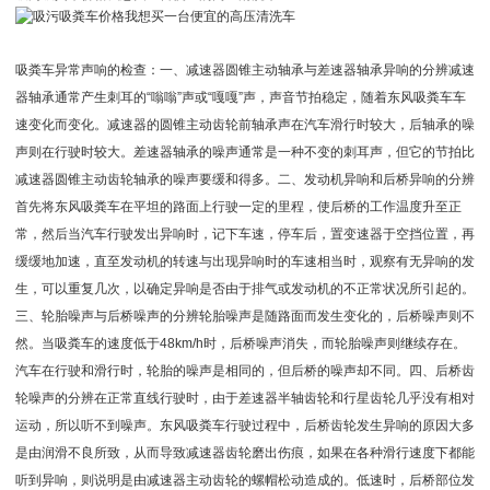
吸粪车异常声响的检查：一、减速器圆锥主动轴承与差速器轴承异响的分辨减速
器轴承通常产生刺耳的“嗡嗡”声或“嘎嘎”声，声音节拍稳定，随着东风吸粪车车
速变化而变化。减速器的圆锥主动齿轮前轴承声在汽车滑行时较大，后轴承的噪
声则在行驶时较大。差速器轴承的噪声通常是一种不变的刺耳声，但它的节拍比
减速器圆锥主动齿轮轴承的噪声要缓和得多。二、发动机异响和后桥异响的分辨
首先将东风吸粪车在平坦的路面上行驶一定的里程，使后桥的工作温度升至正
常，然后当汽车行驶发出异响时，记下车速，停车后，置变速器于空挡位置，再
缓缓地加速，直至发动机的转速与出现异响时的车速相当时，观察有无异响的发
生，可以重复几次，以确定异响是否由于排气或发动机的不正常状况所引起的。
三、轮胎噪声与后桥噪声的分辨轮胎噪声是随路面而发生变化的，后桥噪声则不
然。当吸粪车的速度低于48km/h时，后桥噪声消失，而轮胎噪声则继续存在。
汽车在行驶和滑行时，轮胎的噪声是相同的，但后桥的噪声却不同。四、后桥齿
轮噪声的分辨在正常直线行驶时，由于差速器半轴齿轮和行星齿轮几乎没有相对
运动，所以听不到噪声。东风吸粪车行驶过程中，后桥齿轮发生异响的原因大多
是由润滑不良所致，从而导致减速器齿轮磨出伤痕，如果在各种滑行速度下都能
听到异响，则说明是由减速器主动齿轮的螺帽松动造成的。低速时，后桥部位发