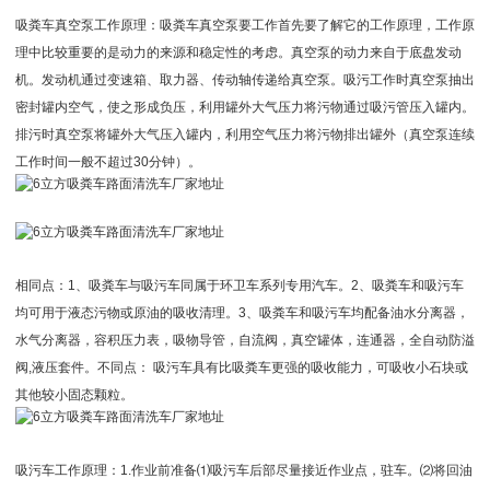
吸粪车真空泵工作原理：吸粪车真空泵要工作首先要了解它的工作原理，工作原
理中比较重要的是动力的来源和稳定性的考虑。真空泵的动力来自于底盘发动
机。发动机通过变速箱、取力器、传动轴传递给真空泵。吸污工作时真空泵抽出
密封罐内空气，使之形成负压，利用罐外大气压力将污物通过吸污管压入罐内。
排污时真空泵将罐外大气压入罐内，利用空气压力将污物排出罐外（真空泵连续
工作时间一般不超过30分钟）。
相同点：1、吸粪车与吸污车同属于环卫车系列专用汽车。2、吸粪车和吸污车
均可用于液态污物或原油的吸收清理。3、吸粪车和吸污车均配备油水分离器，
水气分离器，容积压力表，吸物导管，自流阀，真空罐体，连通器，全自动防溢
阀,液压套件。不同点： 吸污车具有比吸粪车更强的吸收能力，可吸收小石块或
其他较小固态颗粒。
吸污车工作原理：1.作业前准备⑴吸污车后部尽量接近作业点，驻车。⑵将回油