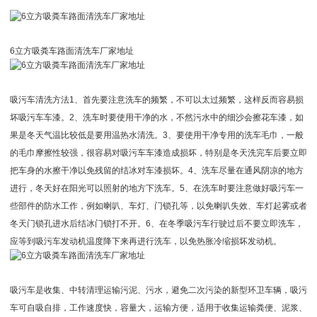
6立方吸粪车路面清洗车厂家地址
吸污车清洗方法1、首先要注意洗车的频繁，不可以太过频繁，这样反而容易损
坏吸污车车漆。2、洗车时要使用干净的水，不然污水中的细沙会擦花车漆，如
果是冬天气温比较低是要用温热水清洗。3、要使用干净专用的洗车毛巾，一般
的毛巾摩擦性较强，很容易对吸污车车漆造成损坏，特别是冬天洗完车后要立即
把车身的水擦干净以免残留的结冰对车漆损坏。4、洗车尽量在通风阴凉的地方
进行，冬天好在阳光可以照射的地方下洗车。5、在洗车时要注意做好吸污车一
些部件的防水工作，例如喇叭、车灯、门锁孔等，以免喇叭失效、车灯起雾或者
冬天门锁孔进水后结冰门锁打不开。6、在冬季吸污车行驶过后不要立即洗车，
应等到吸污车发动机温度降下来再进行洗车，以免热胀冷缩损坏发动机。
吸污车是收集、中转清理运输污泥、污水，避免二次污染的新型环卫车辆，吸污
车可自吸自排，工作速度快，容量大，运输方便，适用于收集运输粪便、泥浆、