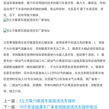
原油等液体物质。吸污车采用国内技术的吸污车真空泵，吸力大，吸程远，特别
适合用于下水道内的淤积物的抽吸、装运和排卸，尤其是可 吸下水道泥浆、淤
泥、石子、砖块等较大物体 。
注意事项吸粪车真空吸粪泵的正确安装，使用保养中应该注意的事项：1、管路
不允许有漏气现象存在，否则吸粪车将无法工作。2、吸粪车大桶必须安装防溢
装置，否则吸粪车使用时很容易将粪便污水吸入真空泵，损坏整个系统。3、吸
粪车的一级油气分离器回油口与二级油气分离器回油口连接及吸油管必须用硬管
或硬耐油橡胶管（钢丝编织胶管），不允许采用受热变形的塑料管。4、吸粪车
在新泵使用时，应向泵内直接加入1-2升N32号机械油，在东北和西北部寒冷地
区使用时应加入32号冷冻机油。在泵吸气口应加装水气分离器。我厂备有一
级、二级油气分离器、四通阀、带单向阀的水气分离器及防溢装置，供配套使
用，独立计价。
上一篇：
3立方吸污吸粪车路面清洗车报价
下一篇：
10方管道疏通车厂家直销路面清洗车报价电话