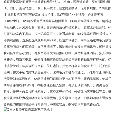
箱直通旋塞旋柄扳至与进油管轴线呈45°左右夹角，观察进油管，应有润滑油流
动。⑶打开走台箱边门，取出吸污胶管，使之向后摆动，无弯折现象。2.抽吸作
业⑴.将吸污胶管尽可能深的抽入污液，保证管端在作业过程中始终距液面
300mm以下。⑵.将四通阀手柄推至与地面垂直。⑶.将变速器挂入空挡，然后起
动发动机，分离离合器，将取力器开关向后拉即挂档取力，真空泵开始运转。⑷
打开驾驶室内工具箱，拉出讯响器开关，接通其电源。⑸操作员可通过后封头上
部的观察镜，当液面达到观察镜中部时，应通知驾驶员，同事应迅速将吸污胶管
拉离地面或关闭四通阀。在正常情况下，讯响器此时会发出声光讯号，驾驶员接
收到信号应减小油门，将取力器开关向前推卸脱档，真空泵停止动转，按入讯响
器开关，切断其电源。⑹将加油箱直通旋塞旋柄板与进邮箱轴线平行即关闭。⑺
冲洗胶管后，将其放回走台箱，关好边门，并使吊杆朝向驾驶室上方。⑻关闭防
溢阀，使其手柄与路轴线垂直即可。⑼将吸污车驶离作业点。3.排卸作业⑴将吸
污胶管朝向蓄污池内。⑵将四通阀门后柄拉至与地面平行，开启防溢阀，使其手
柄与管路轴线平行即可。⑶将变速器挂入空挡，再次起动发动机，分离离合器，
将取力器开关向后拉即挂档取力，真空泵开始运转。⑷罐体内污液排卸完后，驾
驶应及时将取力器操纵柄向前推即脱档，真空泵停止运转。⑸将加油箱直通旋塞
旋柄板与进邮箱轴线平行即关闭，冲洗胶管后，⑹将吸污车驶离作业点。