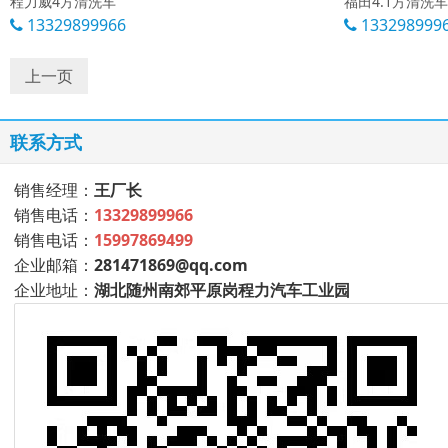
程力威4方清洗车
福田4.1方清洗车
13329899966
133298999
上一页
联系方式
销售经理：
王厂长
销售电话：
13329899966
销售电话：
15997869499
企业邮箱：
281471869@qq.com
企业地址：
湖北随州南郊平原岗程力汽车工业园