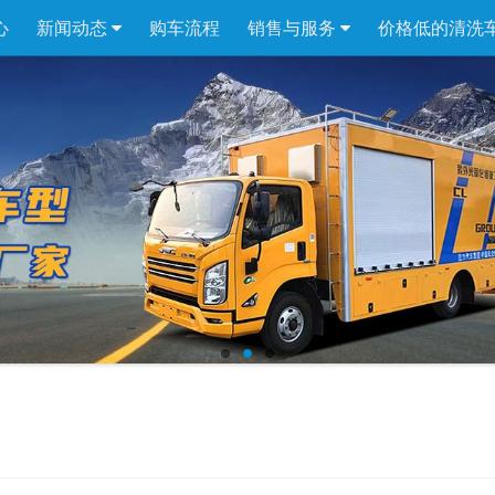
心
新闻动态
购车流程
销售与服务
价格低的清洗