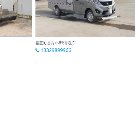
福田0.6方小型清洗车
13329899966