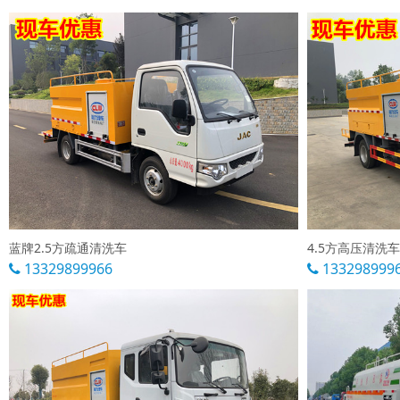
蓝牌2.5方疏通清洗车
4.5方高压清洗车
13329899966
133298999